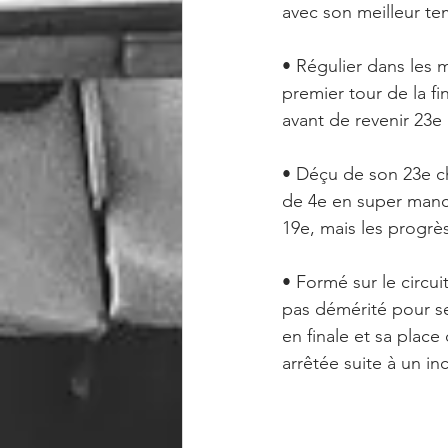
avec son meilleur t
• Régulier dans les m
premier tour de la fi
avant de revenir 23e
• Déçu de son 23e ch
de 4e en super manc
19e, mais les progrès
• Formé sur le circu
pas démérité pour ses
en finale et sa plac
arrêtée suite à un i