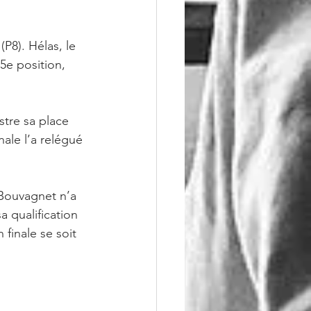
P8). Hélas, le 
5e position, 
stre sa place 
le l’a relégué 
 Bouvagnet n’a 
 qualification 
inale se soit 