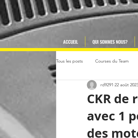
ACCUEIL
QUI SOMMES NOUS?
Tous les posts
Courses du Team
rd9291
22 août 202
CKR de 
avec 1 p
des moto