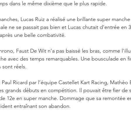
emps dans le même dixième que le plus rapide.
anches, Lucas Ruiz a réalisé une brillante super manche (
nale ne se passait pas bien et Lucas chutait d’entrée en 3
 après une belle combativité.
rono, Faust De Wit n’a pas baissé les bras, comme l’illu
he avec des temps remarquables. Une bousculade en fina
 sont réels.
it Paul Ricard par l’équipe Castellet Kart Racing, Mathéo
 grands débuts en compétition. Il pouvait être fier de sa
e de 12e en super manche. Dommage que sa remontée en f
ncident entraînant son abandon.