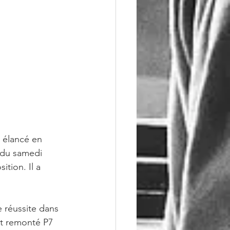
 élancé en 
 du samedi 
ition. Il a 
 réussite dans 
st remonté P7 