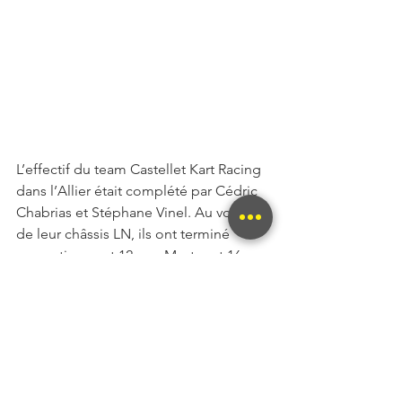
L’effectif du team Castellet Kart Racing 
dans l’Allier était complété par Cédric 
Chabrias et Stéphane Vinel. Au volant 
de leur châssis LN, ils ont terminé 
respectivement 12e en Master et 16e 
en Gentleman.
Enfin, petit clin d’oeil à Lucas Ruiz, 
initialement engagé mais absent pour 
cause de blessures aux côtes.