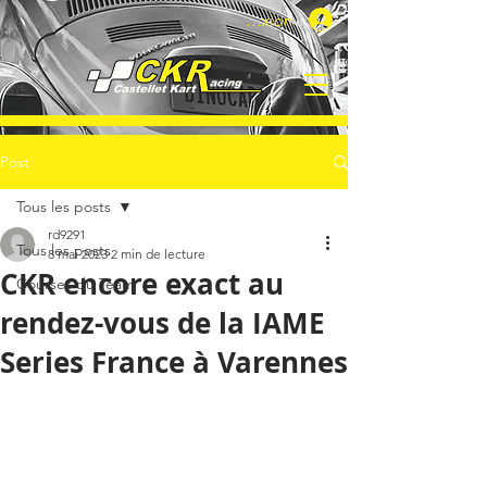
Connexion
Post
Tous les posts
rd9291
Tous les posts
8 mai 2023
2 min de lecture
CKR encore exact au
Courses du Team
rendez-vous de la IAME
Series France à Varennes