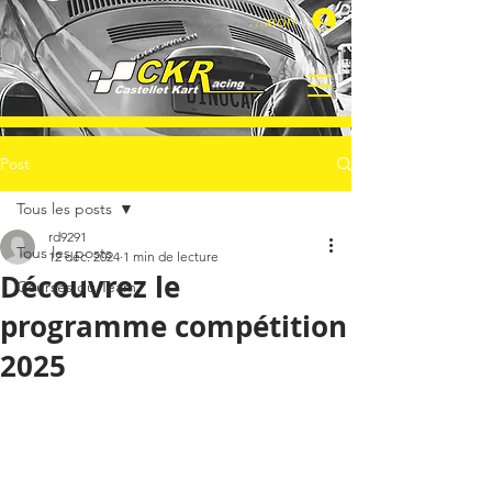
Connexion
Post
Tous les posts
rd9291
Tous les posts
12 déc. 2024
1 min de lecture
Découvrez le
Courses du Team
programme compétition
2025