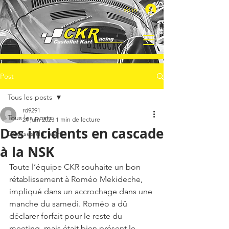
Connexion
Post
Tous les posts
rd9291
Tous les posts
24 juin 2023
1 min de lecture
Des incidents en cascade
Courses du Team
à la NSK
Toute l’équipe CKR souhaite un bon 
rétablissement à Roméo Mekideche, 
impliqué dans un accrochage dans une 
manche du samedi. Roméo a dû 
déclarer forfait pour le reste du 
meeting, mais était bien présent le 