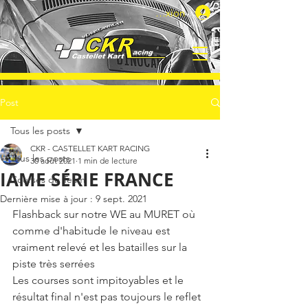
Connexion
Post
Tous les posts
CKR - CASTELLET KART RACING
Tous les posts
30 août 2021
1 min de lecture
IAME SÉRIE FRANCE
Courses du Team
Dernière mise à jour :
9 sept. 2021
Flashback sur notre WE au MURET où 
comme d'habitude le niveau est 
vraiment relevé et les batailles sur la 
piste très serrées 
Les courses sont impitoyables et le 
résultat final n'est pas toujours le reflet 