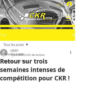
Connexion
Post
Tous les posts
rd9291
Tous les posts
5 juin 2025
2 min de lecture
Retour sur trois
Courses du Team
semaines intenses de
compétition pour CKR !