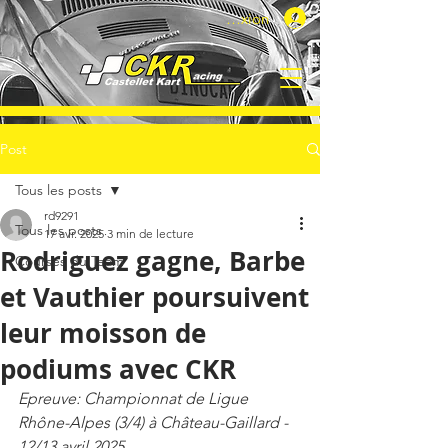
Connexion
Post
Tous les posts
rd9291
Tous les posts
17 avr. 2025
3 min de lecture
Rodriguez gagne, Barbe
Courses du Team
et Vauthier poursuivent
leur moisson de
podiums avec CKR
Epreuve: Championnat de Ligue 
Rhône-Alpes (3/4) à Château-Gaillard - 
12/13 avril 2025