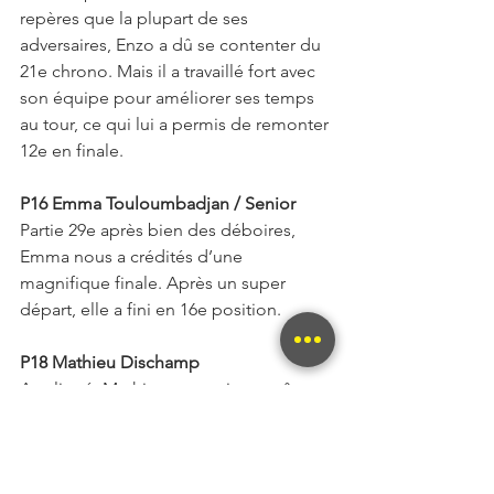
repères que la plupart de ses 
adversaires, Enzo a dû se contenter du 
21e chrono. Mais il a travaillé fort avec 
son équipe pour améliorer ses temps 
au tour, ce qui lui a permis de remonter 
12e en finale.
P16 Emma Touloumbadjan / Senior
Partie 29e après bien des déboires, 
Emma nous a crédités d’une 
magnifique finale. Après un super 
départ, elle a fini en 16e position.
P18 Mathieu Dischamp
Appliqué, Mathieu poursuit sa quête 
de top-10. Il n’en était pas loin aux 
chronos avec une 12e place sur 29. Une 
pénalité (carénage avant) l’a fait reculé 