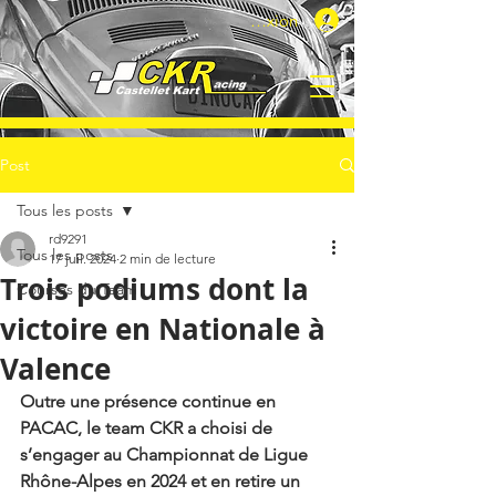
Connexion
Post
Tous les posts
rd9291
Tous les posts
17 juil. 2024
2 min de lecture
Trois podiums dont la
Courses du Team
victoire en Nationale à
Valence
Outre une présence continue en 
PACAC, le team CKR a choisi de 
s’engager au Championnat de Ligue 
Rhône-Alpes en 2024 et en retire un 