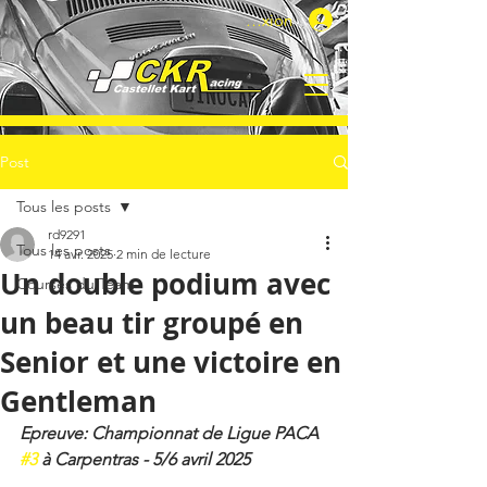
Connexion
Post
Tous les posts
rd9291
Tous les posts
14 avr. 2025
2 min de lecture
Un double podium avec
Courses du Team
un beau tir groupé en
Senior et une victoire en
Gentleman
Epreuve: Championnat de Ligue PACA 
#3
 à Carpentras - 5/6 avril 2025