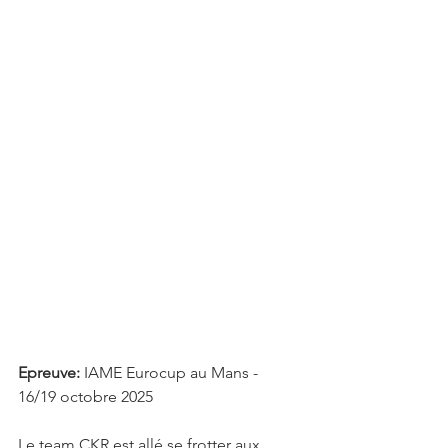
Epreuve:
 IAME Eurocup au Mans - 
16/19 octobre 2025
Le team CKR est allé se frotter aux 