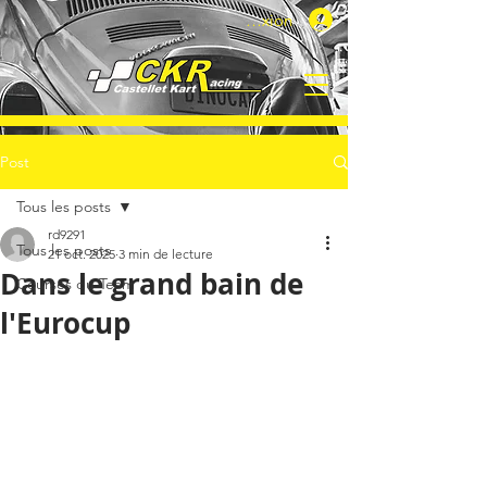
Connexion
Post
Tous les posts
rd9291
Tous les posts
21 oct. 2025
3 min de lecture
Dans le grand bain de
Courses du Team
l'Eurocup