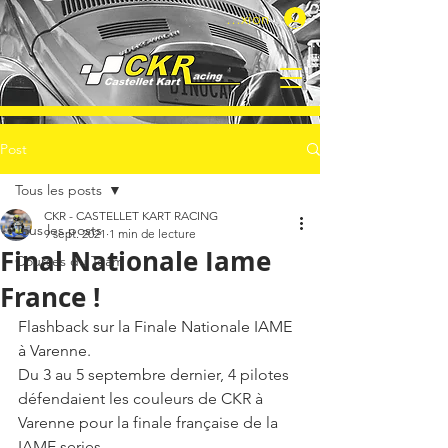
Connexion
Post
Tous les posts
CKR - CASTELLET KART RACING
Tous les posts
9 sept. 2021
1 min de lecture
Final Nationale Iame
Courses du Team
France !
Flashback sur la Finale Nationale IAME 
à Varenne. 
Du 3 au 5 septembre dernier, 4 pilotes 
défendaient les couleurs de CKR à 
Varenne pour la finale française de la 
IAME series. 