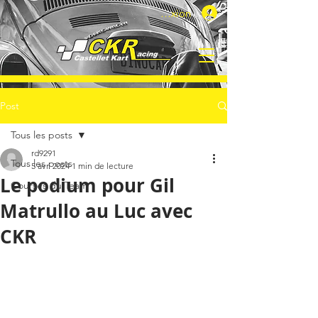
Connexion
Post
Tous les posts
rd9291
Tous les posts
5 avr. 2024
1 min de lecture
Le podium pour Gil
Courses du Team
Matrullo au Luc avec
CKR