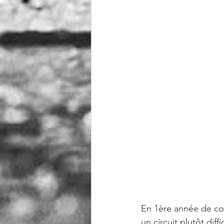
En 1ère année de com
un circuit plutôt dif