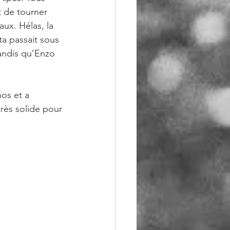
t de tourner 
aux. Hélas, la 
a passait sous 
tandis qu’Enzo 
os et a 
très solide pour 