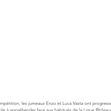
pétition, les jumeaux Enzo et Luca Vasta ont progressé 
ficile à appréhender face aux habitués de la Ligue Rhône-