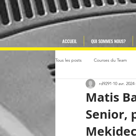
ACCUEIL
QUI SOMMES NOUS?
Tous les posts
Courses du Team
rd9291
10 avr. 2024
Matis B
Senior,
Mekide