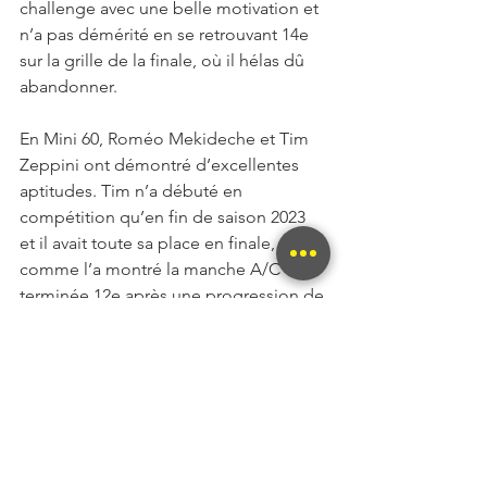
challenge avec une belle motivation et 
n’a pas démérité en se retrouvant 14e 
sur la grille de la finale, où il hélas dû 
abandonner.
En Mini 60, Roméo Mekideche et Tim 
Zeppini ont démontré d’excellentes 
aptitudes. Tim n’a débuté en 
compétition qu’en fin de saison 2023 
et il avait toute sa place en finale, 
comme l’a montré la manche A/C 
terminée 12e après une progression de 
8 places. Hélas, il a également connu 
son lot de malchance et a conclu son 
meeting par une finale B 
encourageante. Quant à Roméo, il a 
fait preuve de sérieux et d’application 
pour progresser dans la hiérarchie. Il a 
été récompensé par une place de 