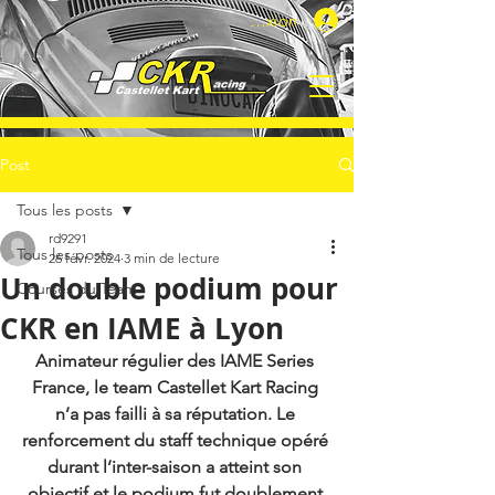
Connexion
Post
Tous les posts
rd9291
Tous les posts
26 févr. 2024
3 min de lecture
Un double podium pour
Courses du Team
CKR en IAME à Lyon
Animateur régulier des IAME Series 
France, le team Castellet Kart Racing 
n’a pas failli à sa réputation. Le 
renforcement du staff technique opéré 
durant l’inter-saison a atteint son 
objectif et le podium fut doublement 