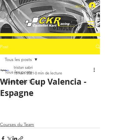
Connexion
Post
Tous les posts
tristan sabri
Tous les posts
15 févr. 2021
0 min de lecture
Winter Cup Valencia -
Courses du Team
Espagne
Courses du Team